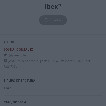
Ibex"
Guardar
AUTOR
JOSÉ A. GONZÁLEZ
@joseagzlez
jos%C3%A9-antonio-gonz%C3%A1lez-mart%C3%ADnez-
7a24732b
TIEMPO DE LECTURA
1 min
23/06/2017 09:43