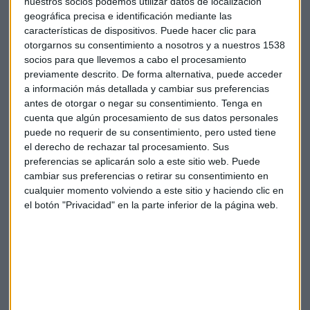
nuestros socios podemos utilizar datos de localización
geográfica precisa e identificación mediante las
características de dispositivos. Puede hacer clic para
otorgarnos su consentimiento a nosotros y a nuestros 1538
socios para que llevemos a cabo el procesamiento
previamente descrito. De forma alternativa, puede acceder
Bolsa
Ibex
Mercados
a información más detallada y cambiar sus preferencias
antes de otorgar o negar su consentimiento.
Tenga en
cuenta que algún procesamiento de sus datos personales
puede no requerir de su consentimiento, pero usted tiene
el derecho de rechazar tal procesamiento. Sus
preferencias se aplicarán solo a este sitio web. Puede
cambiar sus preferencias o retirar su consentimiento en
cualquier momento volviendo a este sitio y haciendo clic en
Suscríbete a nuestros boletines
el botón "Privacidad" en la parte inferior de la página web.
Te enviaremos las noticias más importantes del día