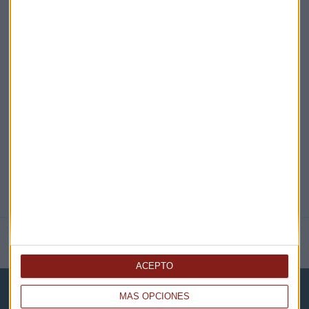
¡Suscribirme!
EN DIRECTO
@CAPITALRADIOB
NOTICIAS RELACIONADAS
ACEPTO
MÁS OPCIONES