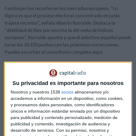
Continúan los recortes en los mercados europeos. "Lo
lógico es que el proceso electoral concentrado en junio
trajera recortes", señala Alberto Iturralde. Destaca la
"debilidad de Ibex por encima la del resto de índices
europeos". Iturralde apunta a que el selectivo español puede
tocar los 10.370 puntos con las próximas correcciones.
Puedes escuchar el consultorio completo aquí:
Su privacidad es importante para nosotros
Nosotros y nuestros 1538
socios
almacenamos y/o
accedemos a información en un dispositivo, como cookies,
y procesamos datos personales, como identificadores
únicos e información estándar enviada por un dispositivo
para publicidad y contenido personalizado, medición de
publicidad y contenido, investigación de audiencia y
desarrollo de servicios.
Con su permiso, nosotros y