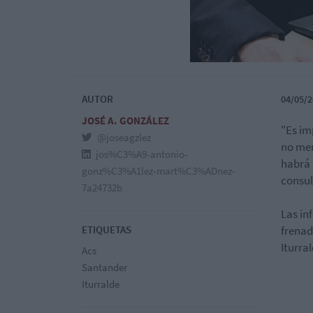
AUTOR
04/05/2
JOSÉ A. GONZÁLEZ
"Es im
@joseagzlez
no mer
jos%C3%A9-antonio-
habrá 
gonz%C3%A1lez-mart%C3%ADnez-
consul
7a24732b
Las in
ETIQUETAS
frenad
Iturra
Acs
Santander
Iturralde