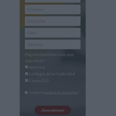
Elige los boletines a los que
suscribirte
*
Apertura
La Magia de la Publicidad
Claves ESG
Acepto la
política de privacidad
. *
¡Suscribirme!