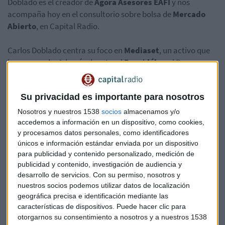
Doblado es el creador de
Ágora Asesores EAFI
y nos
acompaña hoy en el consultorio sobre bolsa de
Mercado
Abierto
, en Capital Radio.
Carlos Doblado centra su foco en
Mediaset
, un activo que
ha comprado. Además de esto, el
Euro/dólar
, el Dax
alemán,
Bankinter
o el Ibex son algunas de las consultas
que ha respondido nuestro analista a los oyentes.
Su privacidad es importante para nosotros
Escucha el consultorio completo aquí:
Nosotros y nuestros 1538
socios
almacenamos y/o
accedemos a información en un dispositivo, como cookies,
y procesamos datos personales, como identificadores
únicos e información estándar enviada por un dispositivo
Bolsa
Consultorio
Carlos Doblado
para publicidad y contenido personalizado, medición de
publicidad y contenido, investigación de audiencia y
desarrollo de servicios.
Con su permiso, nosotros y
nuestros socios podemos utilizar datos de localización
geográfica precisa e identificación mediante las
características de dispositivos. Puede hacer clic para
otorgarnos su consentimiento a nosotros y a nuestros 1538