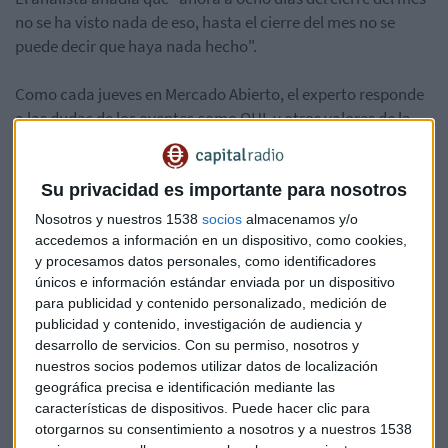
no se ha visto nada de eso, hasta el cierre del mes no se
puede decir que haya nada hecho".
Como cada jueves en Mercado Abierto, el experto responde
a las dudas de los oyentes como OHL y otros valores de la
Bolsa española.
Escucha la intervención completa aquí:
Su privacidad es importante para nosotros
*Lo sentimos pero el audio ha sido eliminado
Nosotros y nuestros 1538
socios
almacenamos y/o
accedemos a información en un dispositivo, como cookies,
y procesamos datos personales, como identificadores
únicos e información estándar enviada por un dispositivo
Carlos Doblado
Consultorio de bolsa
para publicidad y contenido personalizado, medición de
publicidad y contenido, investigación de audiencia y
desarrollo de servicios.
Con su permiso, nosotros y
nuestros socios podemos utilizar datos de localización
geográfica precisa e identificación mediante las
características de dispositivos. Puede hacer clic para
otorgarnos su consentimiento a nosotros y a nuestros 1538
Suscríbete a nuestros boletines