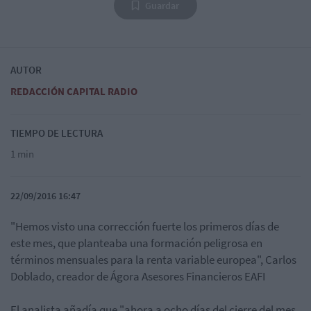
Guardar
AUTOR
REDACCIÓN CAPITAL RADIO
TIEMPO DE LECTURA
1 min
22/09/2016 16:47
"Hemos visto una corrección fuerte los primeros días de
este mes, que planteaba una formación peligrosa en
términos mensuales para la renta variable europea", Carlos
Doblado, creador de Ágora Asesores Financieros EAFI
El analista añadía que "ahora a ocho días del cierre del mes