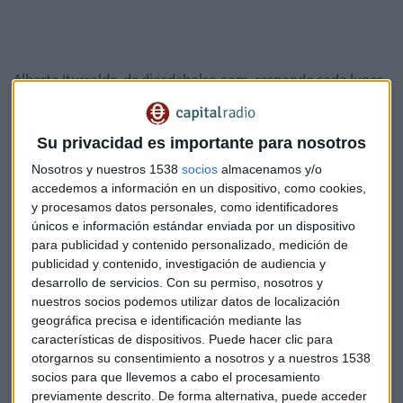
Alberto Iturralde, de diasdebolsa.com, responde cada lunes
a las consultas de los oyentes de Mercado Abierto sobre
bolsa. Algunas de las preguntas son el futuro del DAX,
Su privacidad es importante para nosotros
petróleo, Sabadell, Sacyr y FCC.
Nosotros y nuestros 1538
socios
almacenamos y/o
accedemos a información en un dispositivo, como cookies,
y procesamos datos personales, como identificadores
únicos e información estándar enviada por un dispositivo
para publicidad y contenido personalizado, medición de
publicidad y contenido, investigación de audiencia y
desarrollo de servicios.
Con su permiso, nosotros y
nuestros socios podemos utilizar datos de localización
Suscríbete a nuestros boletines
geográfica precisa e identificación mediante las
Te enviaremos las noticias más importantes del día
características de dispositivos. Puede hacer clic para
otorgarnos su consentimiento a nosotros y a nuestros 1538
socios para que llevemos a cabo el procesamiento
previamente descrito. De forma alternativa, puede acceder