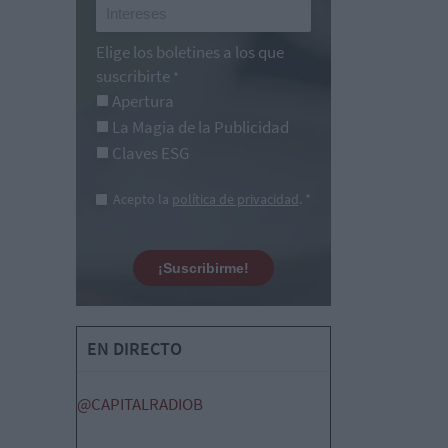
Elige los boletines a los que
suscribirte
*
Apertura
La Magia de la Publicidad
Claves ESG
Acepto la
política de privacidad
. *
¡Suscribirme!
EN DIRECTO
@CAPITALRADIOB