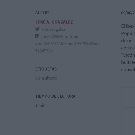
AUTOR
09/06/2
JOSÉ A. GONZÁLEZ
El Ibe
@joseagzlez
Popula
jos%C3%A9-antonio-
de un 
gonz%C3%A1lez-mart%C3%ADnez-
cortos
7a24732b
"vícti
buitre
ETIQUETAS
consul
Consultorio
TIEMPO DE LECTURA
1 min