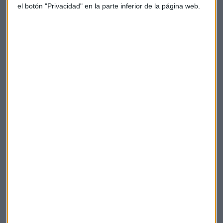
el botón "Privacidad" en la parte inferior de la página web.
Aena
Consultorio
Día
OHL
Podcast
Suscríbete a nuestros boletines
Te enviaremos las noticias más importantes del día