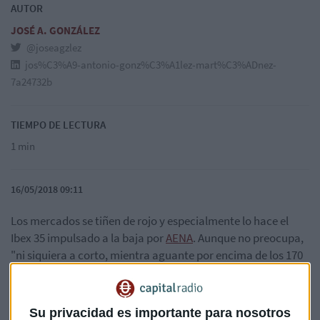
AUTOR
JOSÉ A. GONZÁLEZ
@joseagzlez
jos%C3%A9-antonio-gonz%C3%A1lez-mart%C3%ADnez-
7a24732b
TIEMPO DE LECTURA
1 min
16/05/2018 09:11
Los mercados se tiñen de rojo y especialmente lo hace el
Ibex 35 impulsado a la baja por
AENA
. Aunque no preocupa,
"ni siquiera a corto, mientra aguante por encima de los 170
euros", señala en Capital Radio, Roberto Moro.
En la apertura, los títulos de la compañía han caído un 3% y
Su privacidad es importante para nosotros