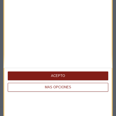
Acepto la
política de privacidad
. *
¡Suscribirme!
EN DIRECTO
@CAPITALRADIOB
ACEPTO
MÁS OPCIONES
NOTICIAS RELACIONADAS