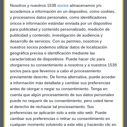
minutos más tarde el recorte se ha ampliado hasta el 5%.
Nosotros y nuestros 1538
socios
almacenamos y/o
"El movimiento de hoy hace
daño a quien haya tomado
accedemos a información en un dispositivo, como cookies,
posición recientemente. La situación actual no da para
y procesamos datos personales, como identificadores
comprar, pero si mantener", añade Moro en el consultorio de
únicos e información estándar enviada por un dispositivo
Capital Radio.
para publicidad y contenido personalizado, medición de
publicidad y contenido, investigación de audiencia y
desarrollo de servicios.
Con su permiso, nosotros y
El otro protagonista es
OHL
tras presentar cuentas y su
nuestros socios podemos utilizar datos de localización
nuevo plan estratégico. En este caso y a diferencia de AENA,
geográfica precisa e identificación mediante las
Moro no es tan optimista. "El problema es que ha abierto
características de dispositivos. Puede hacer clic para
por debajo del soporte 3,38 y tiene que recuperarlo para que
otorgarnos su consentimiento a nosotros y a nuestros 1538
vuelva a la normalidad o irá a más". Puedes escuchar el
socios para que llevemos a cabo el procesamiento
consultorio con Roberto Moro aquí:
previamente descrito. De forma alternativa, puede acceder
a información más detallada y cambiar sus preferencias
antes de otorgar o negar su consentimiento.
Tenga en
cuenta que algún procesamiento de sus datos personales
puede no requerir de su consentimiento, pero usted tiene
el derecho de rechazar tal procesamiento. Sus
preferencias se aplicarán solo a este sitio web. Puede
cambiar sus preferencias o retirar su consentimiento en
cualquier momento volviendo a este sitio y haciendo clic en