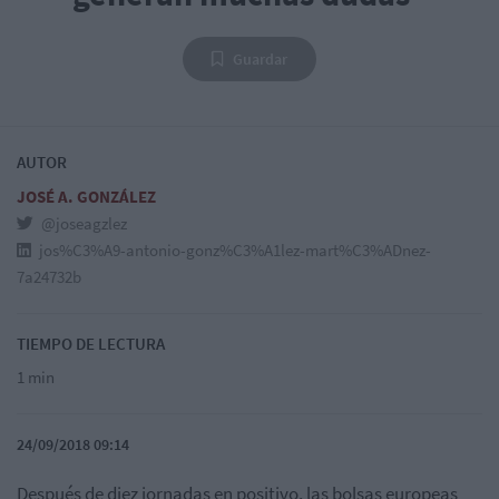
Guardar
AUTOR
JOSÉ A. GONZÁLEZ
@joseagzlez
jos%C3%A9-antonio-gonz%C3%A1lez-mart%C3%ADnez-
7a24732b
TIEMPO DE LECTURA
1 min
24/09/2018 09:14
Después de diez jornadas en positivo, las bolsas europeas