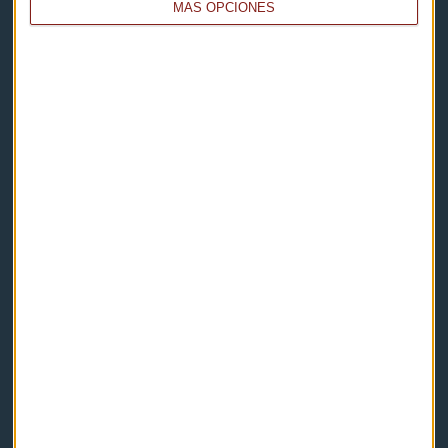
MÁS OPCIONES
Capital Radio
Noticias
Eventos
Consultorios
Programas y podcasts
Contacto & Legal
Contacto
Cómo escucharnos