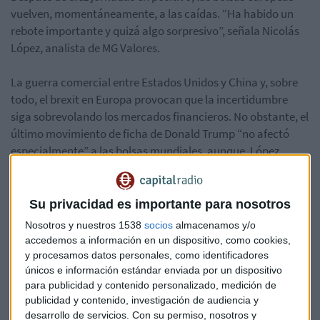
vuelven, momentáneamente, a las caídas. “Ha habido un
rebote importante y quizá algo sorpresivo”, señala Nicolás
López, analista de MG Valores.
La guerra comercial entre Estados Unidos y China y, sobre
todo, el brexit en Europa provocan que la incertidumbre
siga sobrevolando los mercados financieros. No obstante, el
último movimiento de ficha de Donald Trump “no afectó
especialmente” a las bolsas mundiales, aunque, López
recuerda que “los índices europeos estaban en sus
soportes”. Hoy los protagonistas en el consultorio de Capital
Radio son Carrefour y Casino que aumentan la tensión entre
Su privacidad es importante para nosotros
ambas por una propuesta de fusión.
Nosotros y nuestros 1538
socios
almacenamos y/o
accedemos a información en un dispositivo, como cookies,
y procesamos datos personales, como identificadores
únicos e información estándar enviada por un dispositivo
para publicidad y contenido personalizado, medición de
publicidad y contenido, investigación de audiencia y
desarrollo de servicios.
Con su permiso, nosotros y