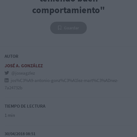
comportamiento"
Guardar
AUTOR
JOSÉ A. GONZÁLEZ
@joseagzlez
jos%C3%A9-antonio-gonz%C3%A1lez-mart%C3%ADnez-
7a24732b
TIEMPO DE LECTURA
1 min
30/04/2018 08:51