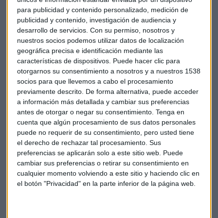
La fusión de Asda y Sainsbury "va a aportar un gran ahorro
para publicidad y contenido personalizado, medición de
de costes y les va a permitir bajar precios y mejorar
publicidad y contenido, investigación de audiencia y
márgenes", añade López. No obstante, añade, "habrá que
desarrollo de servicios.
Con su permiso, nosotros y
nuestros socios podemos utilizar datos de localización
ver si el regulador pondrá condiciones".
geográfica precisa e identificación mediante las
características de dispositivos. Puede hacer clic para
otorgarnos su consentimiento a nosotros y a nuestros 1538
socios para que llevemos a cabo el procesamiento
previamente descrito. De forma alternativa, puede acceder
a información más detallada y cambiar sus preferencias
antes de otorgar o negar su consentimiento.
Tenga en
cuenta que algún procesamiento de sus datos personales
puede no requerir de su consentimiento, pero usted tiene
el derecho de rechazar tal procesamiento. Sus
preferencias se aplicarán solo a este sitio web. Puede
cambiar sus preferencias o retirar su consentimiento en
cualquier momento volviendo a este sitio y haciendo clic en
el botón "Privacidad" en la parte inferior de la página web.