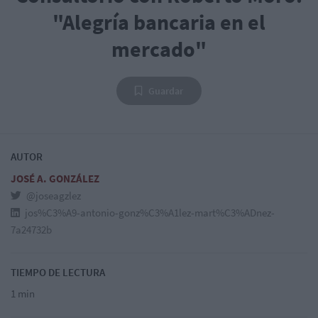
"Alegría bancaria en el
mercado"
Guardar
AUTOR
JOSÉ A. GONZÁLEZ
@joseagzlez
jos%C3%A9-antonio-gonz%C3%A1lez-mart%C3%ADnez-
7a24732b
TIEMPO DE LECTURA
1 min