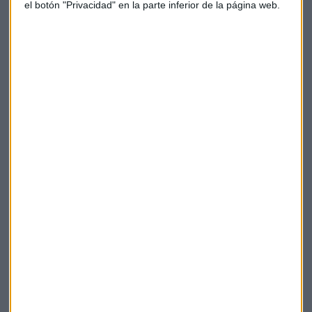
el botón "Privacidad" en la parte inferior de la página web.
Bolsa
Mercados
Consultorio
Suscríbete a nuestros boletines
Te enviaremos las noticias más importantes del día