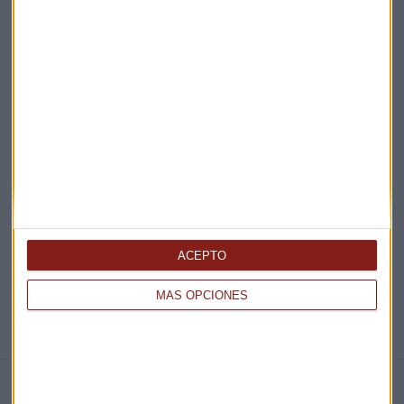
Acepto la
política de privacidad
. *
¡Suscribirme!
EN DIRECTO
@CAPITALRADIOB
ACEPTO
MÁS OPCIONES
NOTICIAS RELACIONADAS