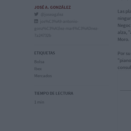
JOSÉ A. GONZÁLEZ
Las pl
@joseagzlez
ningun
jos%C3%A9-antonio-
Negoci
gonz%C3%A1lez-mart%C3%ADnez-
alza, 
7a24732b
Moro.
ETIQUETAS
Por su
"piano
Bolsa
consul
Ibex
Mercados
TIEMPO DE LECTURA
1 min