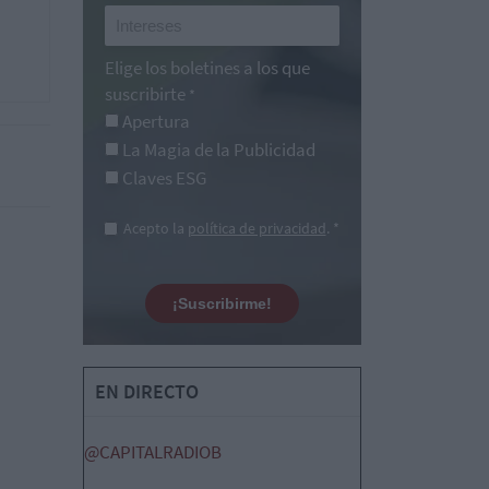
Elige los boletines a los que
suscribirte
*
Apertura
La Magia de la Publicidad
Claves ESG
Acepto la
política de privacidad
. *
¡Suscribirme!
EN DIRECTO
@CAPITALRADIOB