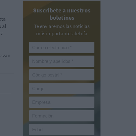
Suscríbete a nuestros
boletines
pta
 al
Te enviaremos las noticias
ra
más importantes del día
o van