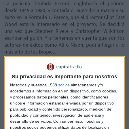
La película, titulada Ferrari, englobaría el periodo
desde 1945 a 1980, y contaría el auge de la marca y su
éxito en la Formula 1. Parece, que el director Clint East
Wood estaría interesado en el proyecto. Se decidirá
una vez que Stephen Rivele y Christopher Wilkinson
escriban el guión. Y si tenemos en cuenta que son los
autores de éxitos como Alí o Nixon, podría llegar a lo
más alto de los Biopics.
Los productores, ya han avisado de que sería un
Su privacidad es importante para nosotros
proyecto de gran presupuesto. Si lo comparamos con
la producción de Alí que utilizo 100 millones de
Nosotros y nuestros 1538
socios
almacenamos y/o
dólares, sería lo mismo que 350 coches Ferrari.
accedemos a información en un dispositivo, como cookies,
y procesamos datos personales, como identificadores
únicos e información estándar enviada por un dispositivo
para publicidad y contenido personalizado, medición de
Robert de Niro y su productora, se lanzan al proyecto, y
publicidad y contenido, investigación de audiencia y
empezarán con la producción. El actor entusiasmado,
desarrollo de servicios.
Con su permiso, nosotros y
por fin podrá interpretar a si ídolo, cuando no pudo
nuestros socios podemos utilizar datos de localización