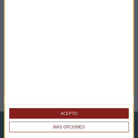
EN DIRECTO
@CAPITALRADIOB
NOTICIAS RELACIONADAS
ACEPTO
MÁS OPCIONES