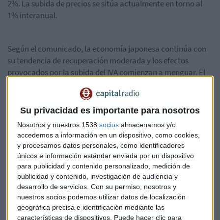
2%. La subida de precios se sitúa actualmente en torno al
1% interanual.
Según el comunicado, la economía japonesa continúa con
su tendencia de recuperación moderada y los efectos
provocados por la subida del IVA comienzan a menguar. El
consumo privado resiste y las exportaciones muestran
signos de recuperación. Además, el Gobierno apunta
también hacia una recuperación de la inversión pública y de
Su privacidad es importante para nosotros
capital fijo del sector privado.
Nosotros y nuestros 1538
socios
almacenamos y/o
accedemos a información en un dispositivo, como cookies,
y procesamos datos personales, como identificadores
Es la primera reunión celebrada por el organismo tras la
únicos e información estándar enviada por un dispositivo
aplastante victoria electoral del Partido Liberal Demócrata
para publicidad y contenido personalizado, medición de
(PLD) del primer minsitro Shinzo Abe, quien defendió su
publicidad y contenido, investigación de audiencia y
política de
abenomics
durante la campaña.
desarrollo de servicios.
Con su permiso, nosotros y
nuestros socios podemos utilizar datos de localización
geográfica precisa e identificación mediante las
características de dispositivos. Puede hacer clic para