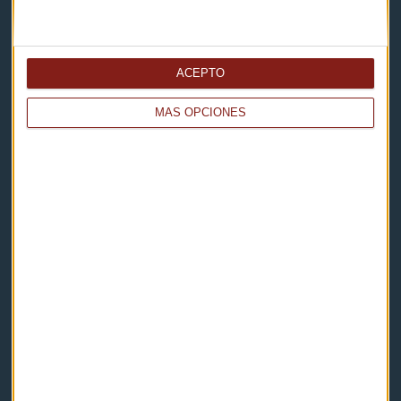
Capital Radio
ACEPTO
Noticias
MÁS OPCIONES
Eventos
Consultorios
Programas y podcasts
Contacto & Legal
Contacto
Cómo escucharnos
Política de privacidad