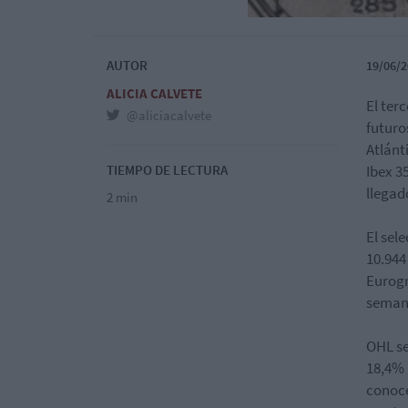
AUTOR
19/06/2
ALICIA CALVETE
El ter
@aliciacalvete
futuro
Atlánt
TIEMPO DE LECTURA
Ibex 3
llegad
2 min
El sel
10.944
Eurogr
seman
OHL se
18,4% 
conoce