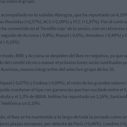
nía sobre el grupo.
 acompañado en la subidas Abengoa, que ha repuntado un 4,19
as Reunidas (+2,57%), ACS (+2,09%) y FCC (+1,97%). Por el contra
ha convertido en el 'farolillo rojo' de la sesión, con un retroceso 
 seguido de Acciona (-0,8%), Repsol (-0,6%), Amadeus (-0,44%) y 
l (-0,33%).
e modo, BME y Acciona se despiden del Ibex en negativo, ya que s
o del comité técnico asesor el próximo lunes serán sustituidos p
 Acerinox, nuevos integrantes del selectivo grupo de los 35.
Repsol (-0,67%) y Endesa (-0,09%), el resto de los grandes valores
uido mantener el tipo con ganancias que han oscilado entre el 
rdrola y el 1,3% de BBVA. Inditex ha repuntado un 1,16%, Santand
 Telefónica un 0,19%.
do, el Ibex se ha mantenido a lo largo de toda la jornada como u
jores plazas europeas, por delante de París (+0,46%), Londres (+0