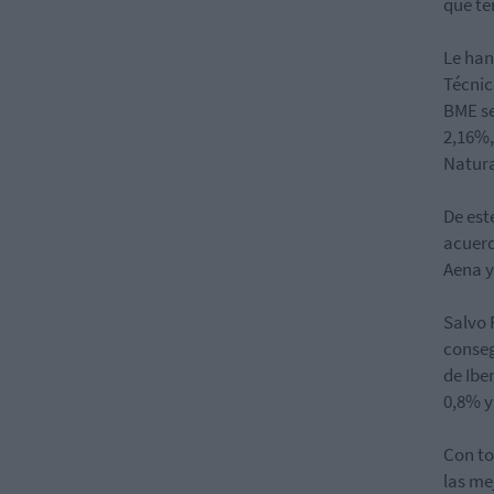
que te
Le han
Técnic
BME se 
2,16%,
Natura
De est
acuerd
Aena y
Salvo 
conseg
de Ibe
0,8% y
Con to
las me