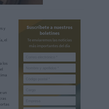
Suscríbete a nuestros
es y
boletines
a, el
Te enviaremos las noticias
más importantes del día
a los
el
ltima
e un
tras
cortas