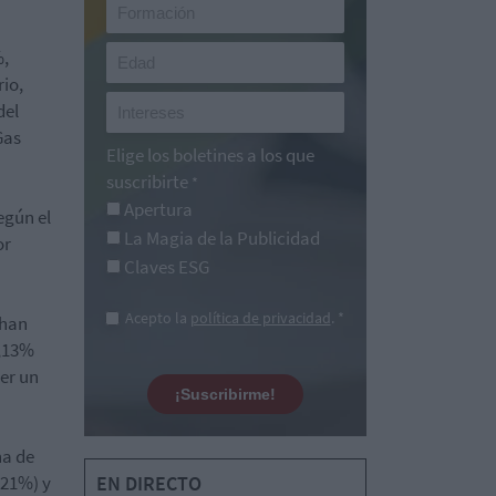
%,
rio,
del
Gas
Elige los boletines a los que
suscribirte
*
Apertura
egún el
La Magia de la Publicidad
or
Claves ESG
Acepto la
política de privacidad
. *
 han
0,13%
er un
¡Suscribirme!
na de
,21%) y
EN DIRECTO