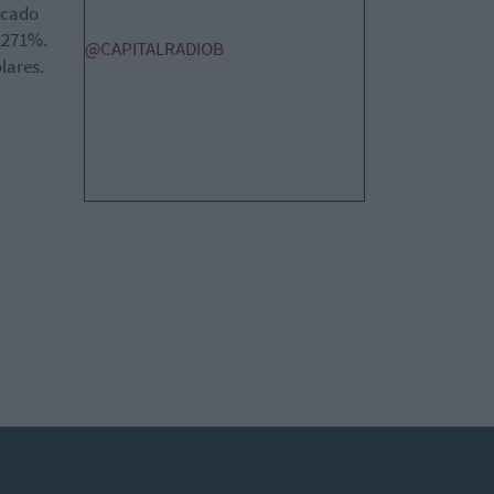
locado
2,271%.
@CAPITALRADIOB
lares.