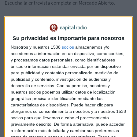
Escucha la entrevista completa en Mercado Abierto.
Su privacidad es importante para nosotros
Nosotros y nuestros 1538
socios
almacenamos y/o
accedemos a información en un dispositivo, como cookies,
y procesamos datos personales, como identificadores
únicos e información estándar enviada por un dispositivo
Suscríbete a nuestros boletines
para publicidad y contenido personalizado, medición de
Te enviaremos las noticias más importantes del día
publicidad y contenido, investigación de audiencia y
desarrollo de servicios.
Con su permiso, nosotros y
nuestros socios podemos utilizar datos de localización
geográfica precisa e identificación mediante las
características de dispositivos. Puede hacer clic para
otorgarnos su consentimiento a nosotros y a nuestros 1538
socios para que llevemos a cabo el procesamiento
previamente descrito. De forma alternativa, puede acceder
a información más detallada y cambiar sus preferencias
antes de otorgar o negar su consentimiento.
Tenga en