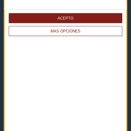
Capital Radio
ACEPTO
Noticias
MÁS OPCIONES
Eventos
Consultorios
Programas y podcasts
Contacto & Legal
Contacto
Cómo escucharnos
Política de privacidad
Aviso legal