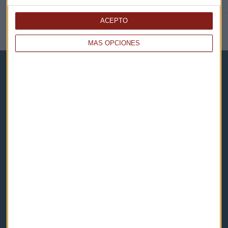
ACEPTO
NOTICIAS RELACIONADAS
MÁS OPCIONES
Capital Radio
Noticias
Eventos
Consultorios
Programas y podcasts