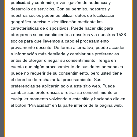
publicidad y contenido, investigación de audiencia y
estabilidad suficiente y acreditar una calidad adecuada del
desarrollo de servicios.
Con su permiso, nosotros y
volumen de contratación.
nuestros socios podemos utilizar datos de localización
geográfica precisa e identificación mediante las
Endesa es en la actualidad la décima corporación cotizada
características de dispositivos. Puede hacer clic para
en España con mayor capitalización bursátil, por valor de
otorgarnos su consentimiento a nosotros y a nuestros 1538
16.500 millones de euros. Este volumen le sitúa, dentro de la
socios para que llevemos a cabo el procesamiento
clasificación de cotizadas, entre Bankia, con 15.168
previamente descrito. De forma alternativa, puede acceder
a información más detallada y cambiar sus preferencias
millones, y por debajo de Gas Natural Fenosa, que vale unos
antes de otorgar o negar su consentimiento.
Tenga en
22.300 millones.
cuenta que algún procesamiento de sus datos personales
puede no requerir de su consentimiento, pero usted tiene
Los títulos de la eléctrica cotizan en la actualidad a 15,56
el derecho de rechazar tal procesamiento. Sus
euros, un 15% por encima del valor fijado para la OPV con la
preferencias se aplicarán solo a este sitio web. Puede
que Enel vendió un 22% de la empresa, de 13,5 euros.
cambiar sus preferencias o retirar su consentimiento en
cualquier momento volviendo a este sitio y haciendo clic en
el botón "Privacidad" en la parte inferior de la página web.
Suscríbete a nuestros boletines