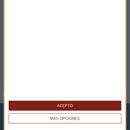
EN DIRECTO
@CAPITALRADIOB
NOTICIAS RELACIONADAS
ACEPTO
MÁS OPCIONES