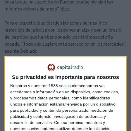
pasa lo que ha sucedido en Europa: que se pierdan los
mínimos del mes de mayo", dice.
Para el experto, si se pierden las zonas de máximos
históricos de la bolsa con los bonos al alza y con un precio
del petróleo que ha abandonado los máximos del año
pasado, "todo ello sugiere más corrección en los mercados",
apunta Doblado.
¿Hacia dónde va el mercado? ¿Qué posiciones hay que
tomar? El experto nos cuenta algunas claves si queremos
Su privacidad es importante para nosotros
invertir en mercado americano. También repasa el
comportamiento del Ibex 35 y compañía como OHL, BBVA y
Nosotros y nuestros 1538
socios
almacenamos y/o
accedemos a información en un dispositivo, como cookies,
Bankia.
y procesamos datos personales, como identificadores
únicos e información estándar enviada por un dispositivo
Escuche el consultorio completo en el siguiente enlace.
para publicidad y contenido personalizado, medición de
publicidad y contenido, investigación de audiencia y
desarrollo de servicios.
Con su permiso, nosotros y
*Lo sentimos pero el audio ha sido eliminado
nuestros socios podemos utilizar datos de localización