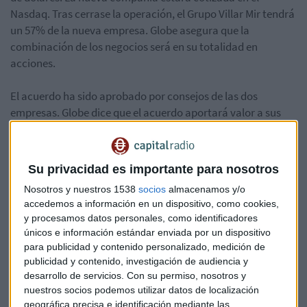
Nasdaq. Tras cerrase la operación, el Grupo Villar Mir tendrá
un 57% de la nueva empresa. Globe asegura que la
combinación de los negocios será en su totalidad en
acciones.
El acuerdo ha sido aprobado por consejos de las dos
empresas. Globe dice que el acuerdo aportará valor a sus
accionistas en BPA (Beneficio por Acción) desde el primer
año tras el cierre de la operación y tiene la intención de
mantener su política de dividendos.
Su privacidad es importante para nosotros
Nosotros y nuestros 1538
socios
almacenamos y/o
Ferroatlántica es la división de electrometalurgia del
accedemos a información en un dispositivo, como cookies,
holding de Villar Mir. También tiene presencia en los
y procesamos datos personales, como identificadores
negocios de energías, fertilizantes e inmobiliaria.
únicos e información estándar enviada por un dispositivo
para publicidad y contenido personalizado, medición de
El acuerdo podría cerrarse en el cuarto trimestre de este
publicidad y contenido, investigación de audiencia y
año.
desarrollo de servicios.
Con su permiso, nosotros y
nuestros socios podemos utilizar datos de localización
geográfica precisa e identificación mediante las