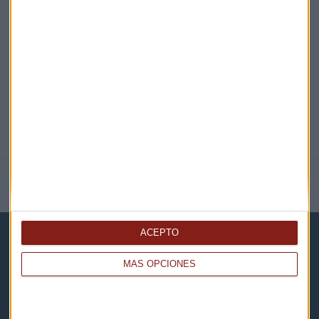
@CAPITALRADIOB
NOTICIAS RELACIONADAS
ACEPTO
MÁS OPCIONES
Capital Radio