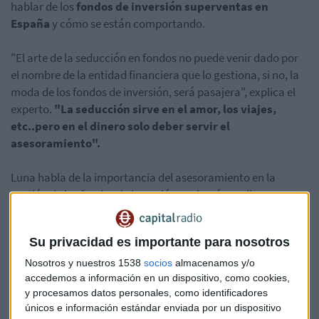
hablar de los
fondos de inversión superventas en
España
y cómo se están comportando.
"El arte de la seducción en fondos no puede venir dado por
el nombre de la entidad financiera que lo gestiona, si no, la
moda de los fondos de inversión, será pasajera", explica el
experto.
"La seducción sirve en el amor, los viajes,
etc..pero en el dinero solo deber servir el
asesoramiento".
Luna habla de la importancia del asesoramiento en la
gestión de los fondos de inversión y además explica su
visión de mercado,
ideas de inversión, qué productos
podemos escoger
y la importancia de la diversificación a la
Su privacidad es importante para nosotros
hora de gestionar nuestro patrimonio.
Nosotros y nuestros 1538
socios
almacenamos y/o
accedemos a información en un dispositivo, como cookies,
y procesamos datos personales, como identificadores
únicos e información estándar enviada por un dispositivo