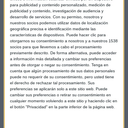
para publicidad y contenido personalizado, medición de
publicidad y contenido, investigación de audiencia y
¿La pregunta?:
desarrollo de servicios.
Con su permiso, nosotros y
¿Qué es lo que hay al lado del campo de fútbol de Los
nuestros socios podemos utilizar datos de localización
Arbolitos con lo que los más pequeños pueden
geográfica precisa e identificación mediante las
aprender mucho sobre la naturaleza?
características de dispositivos. Puede hacer clic para
otorgarnos su consentimiento a nosotros y a nuestros 1538
socios para que llevemos a cabo el procesamiento
Mandad vuestras respuestas
previamente descrito. De forma alternativa, puede acceder
a
aturitmo@capitalradio.es
hasta el
domingo día 2 de
a información más detallada y cambiar sus preferencias
antes de otorgar o negar su consentimiento.
Tenga en
abril
. Desvelaremos los
ganadores el lunes 3 de abril
en
cuenta que algún procesamiento de sus datos personales
nuestras redes sociales:
Facebook
y
Twitter
. ¡Estad
puede no requerir de su consentimiento, pero usted tiene
atentos!
el derecho de rechazar tal procesamiento. Sus
preferencias se aplicarán solo a este sitio web. Puede
Carrera popular
Madrid
Carrera
cambiar sus preferencias o retirar su consentimiento en
cualquier momento volviendo a este sitio y haciendo clic en
el botón "Privacidad" en la parte inferior de la página web.
Correxelbarrio