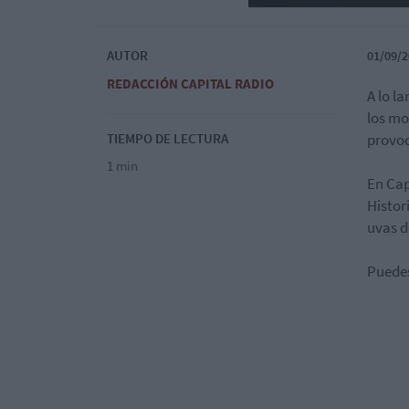
AUTOR
01/09/2
REDACCIÓN CAPITAL RADIO
A lo l
los mo
TIEMPO DE LECTURA
provo
1 min
En Cap
Histor
uvas d
Puede