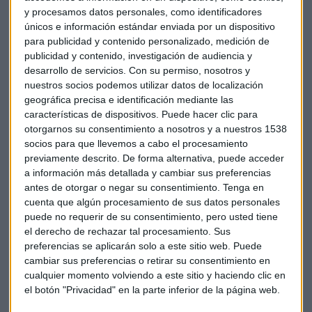
y procesamos datos personales, como identificadores
Iturralde habla también de las advertencias que ha ido
únicos e información estándar enviada por un dispositivo
para publicidad y contenido personalizado, medición de
realizando el Banco Central Europeo. Según él, “de algún
publicidad y contenido, investigación de audiencia y
modo nos estaban anticipando que van a subir los
desarrollo de servicios.
Con su permiso, nosotros y
mercados”. “El BCE es un canalizador maravilloso del
nuestros socios podemos utilizar datos de localización
sentimiento contrario”, apunta Iturralde, “porque atiende a
geográfica precisa e identificación mediante las
los intereses de la gran banca”.
características de dispositivos. Puede hacer clic para
otorgarnos su consentimiento a nosotros y a nuestros 1538
En este contexto, el analista apunta a dos resistencias
socios para que llevemos a cabo el procesamiento
previamente descrito. De forma alternativa, puede acceder
claras: los 10.000 puntos en el Ibex 35 (o 10.100) y los 12.630
a información más detallada y cambiar sus preferencias
en el Dax alemán. Son dos niveles “fundamentales”, explica.
antes de otorgar o negar su consentimiento.
Tenga en
Pero todavía no hemos llegado a esas resistencias
cuenta que algún procesamiento de sus datos personales
importantes.
puede no requerir de su consentimiento, pero usted tiene
el derecho de rechazar tal procesamiento. Sus
Iturralde aprovecha el tiempo de consultorio para comentar
preferencias se aplicarán solo a este sitio web. Puede
también valores como Iberdrola, SAP, Sniace, Indra o
cambiar sus preferencias o retirar su consentimiento en
cualquier momento volviendo a este sitio y haciendo clic en
Prosegur, además de analizar las circunstanciad de la salida
el botón "Privacidad" en la parte inferior de la página web.
a bolsa de la china Xiaomi este lunes.