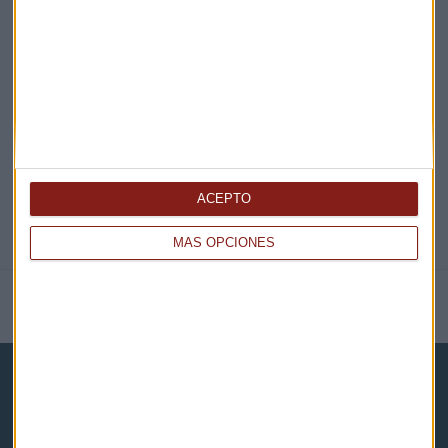
EN DIRECTO
@CAPITALRADIOB
ACEPTO
MÁS OPCIONES
NOTICIAS RELACIONADAS