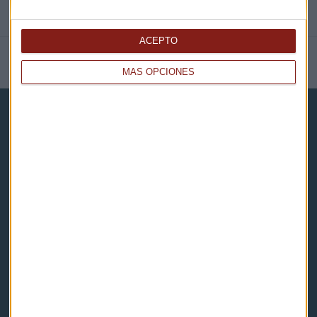
ACEPTO
NOTICIAS RELACIONADAS
MÁS OPCIONES
Capital Radio
Noticias
Eventos
Consultorios
Programas y podcasts