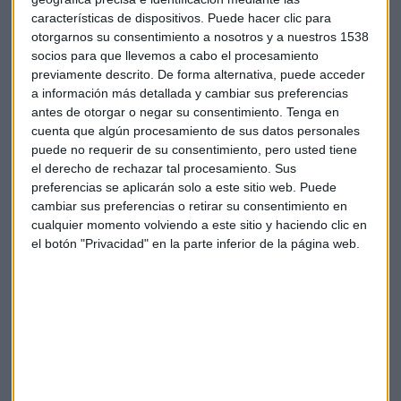
que preserva su" tendencia de recuperación moderada¨.
características de dispositivos. Puede hacer clic para
Añadió también que las exportaciones y la producción
otorgarnos su consentimiento a nosotros y a nuestros 1538
industrial siguen en recuperación.
socios para que llevemos a cabo el procesamiento
previamente descrito. De forma alternativa, puede acceder
a información más detallada y cambiar sus preferencias
antes de otorgar o negar su consentimiento.
Tenga en
cuenta que algún procesamiento de sus datos personales
puede no requerir de su consentimiento, pero usted tiene
el derecho de rechazar tal procesamiento. Sus
Suscríbete a nuestros boletines
preferencias se aplicarán solo a este sitio web. Puede
Te enviaremos las noticias más importantes del día
cambiar sus preferencias o retirar su consentimiento en
cualquier momento volviendo a este sitio y haciendo clic en
el botón "Privacidad" en la parte inferior de la página web.