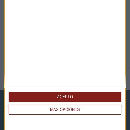
EN DIRECTO
@CAPITALRADIOB
NOTICIAS RELACIONADAS
ACEPTO
MÁS OPCIONES
Capital Radio