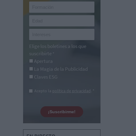
Elige los boletines a los que
suscribirte
*
Apertura
La Magia de la Publicidad
Claves ESG
Acepto la
política de privacidad
. *
¡Suscribirme!