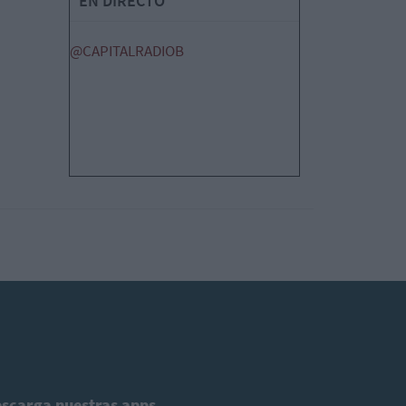
EN DIRECTO
@CAPITALRADIOB
scarga nuestras apps