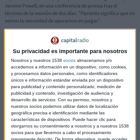
Jerome Powell, en una conferencia de prensa tras el
término de la reunión de dos días. "Paciente significa que no
vemos la necesidad de apurarnos en juzgar".
Las proyecciones económicas actualizadas también
mostraron que las autoridades de la Fed abandonaron
estimaciones de alzas de tasas de interés este año y sólo ven
Su privacidad es importante para nosotros
una el 2020.
Nosotros y nuestros 1538
socios
almacenamos y/o
accedemos a información en un dispositivo, como cookies,
Tras el anuncio, los contratos a futuro de los fondos
y procesamos datos personales, como identificadores
federales comenzaron a internalizar una probabilidad
únicos e información estándar enviada por un dispositivo
para publicidad y contenido personalizado, medición de
mayor de un recorte en el costo del crédito el próximo año.
publicidad y contenido, investigación de audiencia y
Sin embargo, Powell refutó esa visión, diciendo que la
desarrollo de servicios.
Con su permiso, nosotros y
economía estadounidense está en un "buen pie" y que el
nuestros socios podemos utilizar datos de localización
panorama es "positivo".
geográfica precisa e identificación mediante las
características de dispositivos. Puede hacer clic para
Sin embargo, afirmó, existen riesgos, como los relacionados
otorgarnos su consentimiento a nosotros y a nuestros 1538
con la salida de Gran Bretaña de la Unión Europea, las
socios para que llevemos a cabo el procesamiento
previamente descrito. De forma alternativa, puede acceder