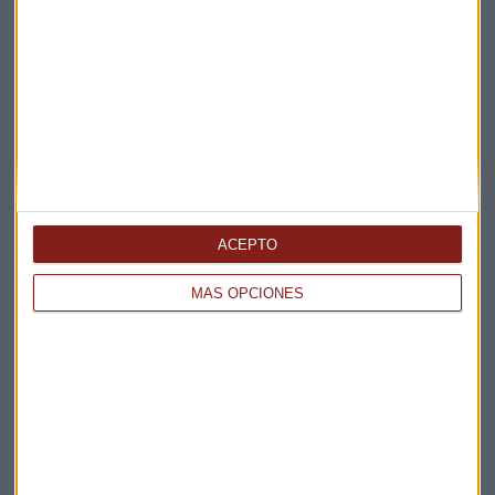
Elige los boletines a los que suscribirte
*
Apertura
La Magia de la Publicidad
Claves ESG
Acepto la
política de privacidad
. *
ACEPTO
¡Suscribirme!
MÁS OPCIONES
EN DIRECTO
@CAPITALRADIOB