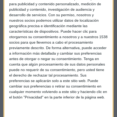
para publicidad y contenido personalizado, medición de
César Fernández, profesor de ISBIF School
publicidad y contenido, investigación de audiencia y
desarrollo de servicios.
Con su permiso, nosotros y
Javier Ferrer, director de tipos de interes y forex de Ahorro
nuestros socios podemos utilizar datos de localización
Corporación
geográfica precisa e identificación mediante las
Victoria Torre, responsable de comunicación, productos y
características de dispositivos. Puede hacer clic para
servicios de Self Bank​​​​​​​
otorgarnos su consentimiento a nosotros y a nuestros 1538
socios para que llevemos a cabo el procesamiento
Nicolás López, de M&G Valores​​​​​​​
previamente descrito. De forma alternativa, puede acceder
Aurelio García del Barrio, profesor del IEB​​​​​​​
a información más detallada y cambiar sus preferencias
Alexis Ortega, socio director de Finagentes Gestión
antes de otorgar o negar su consentimiento.
Tenga en
cuenta que algún procesamiento de sus datos personales
Javier Villegas, head of Iberia Franklin Templeton
puede no requerir de su consentimiento, pero usted tiene
el derecho de rechazar tal procesamiento. Sus
preferencias se aplicarán solo a este sitio web. Puede
Draghi
Mario Draghi
Bce
cambiar sus preferencias o retirar su consentimiento en
cualquier momento volviendo a este sitio y haciendo clic en
Banco Central Europeo
el botón "Privacidad" en la parte inferior de la página web.