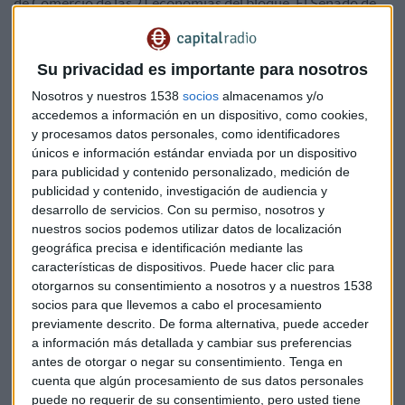
de Comercio de las 21 economías del bloque. El Senado de
EEUU ha aprobado una propuesta para acelerar el proceso
por lo que se ha convocado esa reunión el día 23 de mayo.
Según el director ejecutivo del Foro APEC el acuerdo puede
Su privacidad es importante para nosotros
representar el 30 por ciento de la economía global.
Nosotros y nuestros 1538
socios
almacenamos y/o
accedemos a información en un dispositivo, como cookies,
AGENDA…En Alemania se dará a conocer la encuesta de
y procesamos datos personales, como identificadores
confianza empresarial IFO de abril
únicos e información estándar enviada por un dispositivo
para publicidad y contenido personalizado, medición de
publicidad y contenido, investigación de audiencia y
Se espera una subida hasta 108,4 puntos. En España se
desarrollo de servicios.
Con su permiso, nosotros y
publica el índice de precios industriales y además Fitch
nuestros socios podemos utilizar datos de localización
revisará el rating de la deuda soberana española. En
geográfica precisa e identificación mediante las
Estados Unidos, pedidos de bienes duraderos de marzo para
características de dispositivos. Puede hacer clic para
los que se prevé un repunte de un 0,3%.
otorgarnos su consentimiento a nosotros y a nuestros 1538
socios para que llevemos a cabo el procesamiento
previamente descrito. De forma alternativa, puede acceder
Google aumenta sus ingresos y su beneficio trimestral y
a información más detallada y cambiar sus preferencias
sube en el mercado fuera de hora un 3%
antes de otorgar o negar su consentimiento.
Tenga en
cuenta que algún procesamiento de sus datos personales
En el primer trimestre su beneficio neto se ha elevado un
puede no requerir de su consentimiento, pero usted tiene