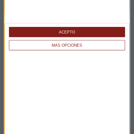
ACEPTO
MÁS OPCIONES
Elige los boletines a los que suscribirte
*
Apertura
La Magia de la Publicidad
Claves ESG