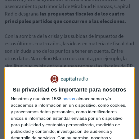
asesoramiento patrimonial de Mirabaud Finanzas, Capital
Radio desgrana
las propuestas fiscales de los cuatro
principales partidos que concurren a las elecciones
.
Con la sombra de la crisis y las subidas de impuestos de
estos últimos cuatro años, las ideas en materia de fiscalidad
son sin duda uno de los puntos a tener en cuenta. Entre
otros datos Marcelino Blanco nos cuenta, por ejemplo, la
similitud que existe entre algunas propuestas fiscales de PP
y PSOE o cómo las reformas fiscales de Podemos son las
más extensas.
Su privacidad es importante para nosotros
Escucha la entrevista completa en Capital, la bolsa y la vida:
Nosotros y nuestros 1538
socios
almacenamos y/o
accedemos a información en un dispositivo, como cookies,
*Lo sentimos pero el audio ha sido eliminado
y procesamos datos personales, como identificadores
únicos e información estándar enviada por un dispositivo
para publicidad y contenido personalizado, medición de
publicidad y contenido, investigación de audiencia y
desarrollo de servicios.
Con su permiso, nosotros y