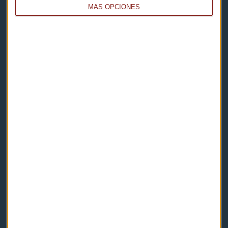
MÁS OPCIONES
Capital Radio
Noticias
Eventos
Consultorios
Programas y podcasts
Contacto & Legal
Contacto
Cómo escucharnos