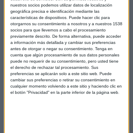
nuestros socios podemos utilizar datos de localización
Foto:
Pablo
en Flickr
geográfica precisa e identificación mediante las
características de dispositivos. Puede hacer clic para
Elecciones
PP
PSOE
Podemos
otorgarnos su consentimiento a nosotros y a nuestros 1538
socios para que llevemos a cabo el procesamiento
Ciudadanos
Propuestas Fiscales
Fiscalidad
previamente descrito. De forma alternativa, puede acceder
a información más detallada y cambiar sus preferencias
antes de otorgar o negar su consentimiento.
Tenga en
Programa Electoral
cuenta que algún procesamiento de sus datos personales
puede no requerir de su consentimiento, pero usted tiene
el derecho de rechazar tal procesamiento. Sus
preferencias se aplicarán solo a este sitio web. Puede
cambiar sus preferencias o retirar su consentimiento en
cualquier momento volviendo a este sitio y haciendo clic en
el botón "Privacidad" en la parte inferior de la página web.
Suscríbete a nuestros boletines
Te enviaremos las noticias más importantes del día