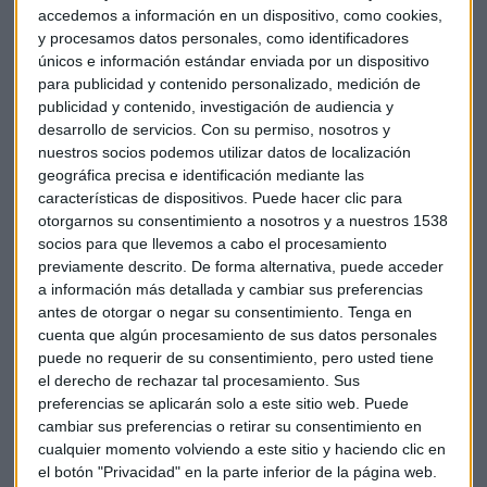
inicia el proceso de adaptarla al negocio, mediante cambios
accedemos a información en un dispositivo, como cookies,
y procesamos datos personales, como identificadores
en personal, procesos, cultura empresarial… En este punto,
únicos e información estándar enviada por un dispositivo
Clotet explica que no todas las empresas afrontan el
para publicidad y contenido personalizado, medición de
proceso de la misma forma y “lo que para unos es un riesgo
publicidad y contenido, investigación de audiencia y
para otros es una oportunidad”, pero
en cualquier caso la
desarrollo de servicios.
Con su permiso, nosotros y
necesidad de aplicar un plan definido de antemano es
nuestros socios podemos utilizar datos de localización
fundamental
, además de una visión clara, una
geográfica precisa e identificación mediante las
reestructuración en los equipos y una estrategia de
características de dispositivos. Puede hacer clic para
otorgarnos su consentimiento a nosotros y a nuestros 1538
comunicación.
socios para que llevemos a cabo el procesamiento
previamente descrito. De forma alternativa, puede acceder
Todas las claves en la entrevista completa con Jaume
a información más detallada y cambiar sus preferencias
Clotet:
antes de otorgar o negar su consentimiento.
Tenga en
cuenta que algún procesamiento de sus datos personales
puede no requerir de su consentimiento, pero usted tiene
el derecho de rechazar tal procesamiento. Sus
preferencias se aplicarán solo a este sitio web. Puede
cambiar sus preferencias o retirar su consentimiento en
cualquier momento volviendo a este sitio y haciendo clic en
el botón "Privacidad" en la parte inferior de la página web.