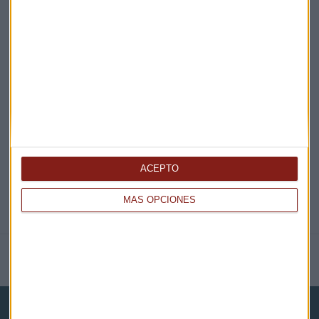
¡Suscribirme!
EN DIRECTO
@CAPITALRADIOB
ACEPTO
MÁS OPCIONES
NOTICIAS RELACIONADAS