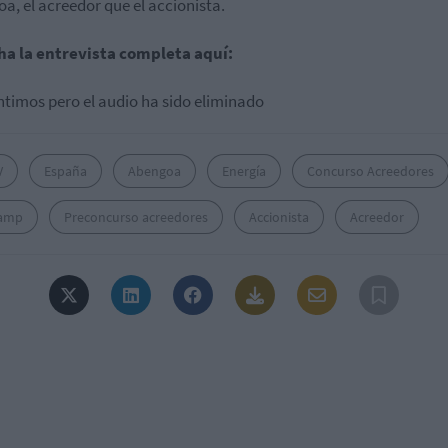
a, el acreedor que el accionista.
ha la entrevista completa aquí:
ntimos pero el audio ha sido eliminado
V
España
Abengoa
Energía
Concurso Acreedores
amp
Preconcurso acreedores
Accionista
Acreedor