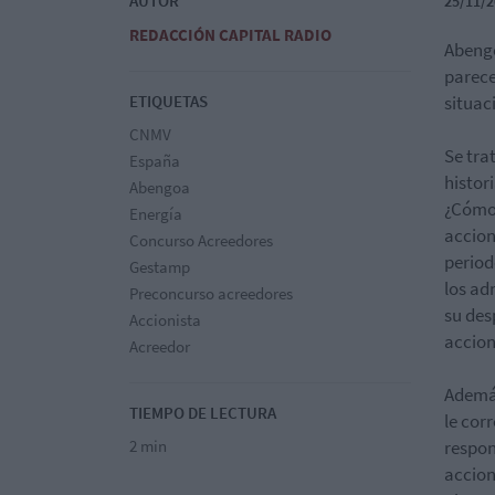
AUTOR
25/11/2
REDACCIÓN CAPITAL RADIO
Abengo
parece
ETIQUETAS
situac
CNMV
Se tra
España
histor
Abengoa
¿Cómo 
Energía
accion
Concurso Acreedores
period
Gestamp
los ad
Preconcurso acreedores
su des
Accionista
accion
Acreedor
Además
TIEMPO DE LECTURA
le cor
2 min
respon
accion