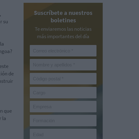
Suscríbete a nuestros
,
boletines
r su
Te enviaremos las noticias
más importantes del día
la
engoa?
este
ción de
nstruir
ón que
 la