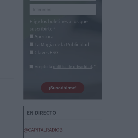
Elige los boletines a los que
suscribirte
*
Apertura
La Magia de la Publicidad
Claves ESG
Acepto la
política de privacidad
. *
¡Suscribirme!
EN DIRECTO
@CAPITALRADIOB