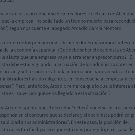
015 15:54
a arranca su preconcurso de acreedores. En el caso de Abengoa
 que la empresa "ha solicitado un tiempo muerto para reconduci
ión", según nos cuenta el abogado Arcadio García Montoro.
ta de uno de los preconcursos de acreedores más importantes en 
ia de la economía española. ¿Qué debe saber el accionista de Ab
le afecta que una empresa vaya a arrancar en preconcurso? "El
ista debe estar vigilando la actuación de los administradores en 
o previo y sobre todo recabar la información para ver si la actua
ministradores ha sido diligente y, en consecuencia, empezar a co
pensa". Pero, ante todo, Arcadio remarca que lo que le interesa al
ista es "saber por qué se ha llegado a esta situación".
, Arcadio apunta que el acreedor "deberá ponerse en la situaci
responda en el concurso que se declare y el accionista podrá exigir
sabilidad a sus administradores". En este caso, la posición del
ista no es tan fácil: parece que está más protegido, en el caso de