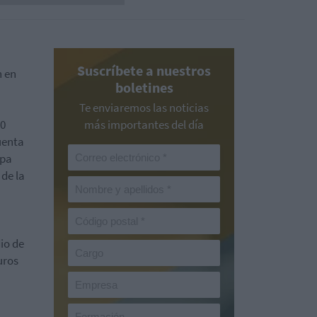
Suscríbete a nuestros
n en
boletines
Te enviaremos las noticias
00
más importantes del día
uenta
upa
 de la
io de
uros