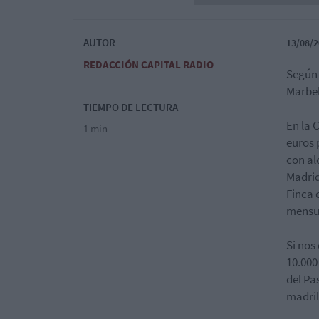
AUTOR
13/08/2
REDACCIÓN CAPITAL RADIO
Según 
Marbel
TIEMPO DE LECTURA
En la 
1 min
euros 
con al
Madrid
Finca 
mensu
Si nos
10.000
del Pa
madril