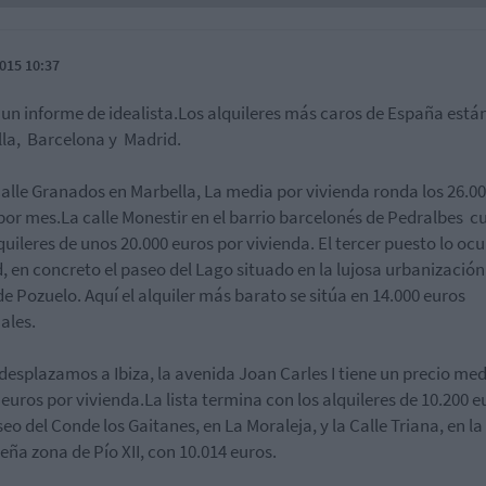
015 10:37
un informe de idealista.Los alquileres más caros de España está
la, Barcelona y Madrid.
Calle Granados en Marbella, La media por vivienda ronda los 26.0
por mes.La calle Monestir en el barrio barcelonés de Pedralbes c
quileres de unos 20.000 euros por vivienda. El tercer puesto lo oc
, en concreto el paseo del Lago situado en la lujosa urbanización
de Pozuelo. Aquí el alquiler más barato se sitúa en 14.000 euros
ales.
 desplazamos a Ibiza, la avenida Joan Carles I tiene un precio med
 euros por vivienda.La lista termina con los alquileres de 10.200 e
seo del Conde los Gaitanes, en La Moraleja, y la Calle Triana, en la
eña zona de Pío XII, con 10.014 euros.