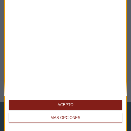
EN DIRECTO
@CAPITALRADIOB
NOTICIAS RELACIONADAS
ACEPTO
MÁS OPCIONES