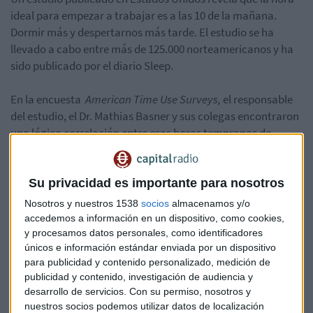
ideal para empezar a trabajar es a las 10 de la mañana.
Dormir más y despertarnos más tarde. El estudio se ha
llevado a cabo entre más de 125.000 norteamericanos y ha
sido publicado por el diario Sleep.
En la encuesta
American Time Use Surveys,
el responsable
del estudio, el Dr. Mathias Basner y sus colegas encontraron
una lógica correlación entre esas horas tempranas de
comienzo de la jornada laboral o de estudios y la reducción
de las horas de sueño de esos adultos. Cada hora que se
retrasa el comienzo de la jornada hace que ganemos 20
Su privacidad es importante para nosotros
minutos de sueño.
Nosotros y nuestros 1538
socios
almacenamos y/o
accedemos a información en un dispositivo, como cookies,
El estudio corrobora que la tercera parte de los
y procesamos datos personales, como identificadores
únicos e información estándar enviada por un dispositivo
trabajadores duerme solo 6 horas, mientras que la
para publicidad y contenido personalizado, medición de
recomendación se encuentra en las 7 y 9 horas de sueño
publicidad y contenido, investigación de audiencia y
diarias.
desarrollo de servicios.
Con su permiso, nosotros y
nuestros socios podemos utilizar datos de localización