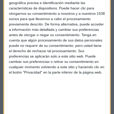
Este es el enlace de la información publicada en Estados
geográfica precisa e identificación mediante las
Unidos al respecto.
características de dispositivos. Puede hacer clic para
otorgarnos su consentimiento a nosotros y a nuestros 1538
socios para que llevemos a cabo el procesamiento
http://nymag.com/scienceofus/2014/12/sleep-scientists-
previamente descrito. De forma alternativa, puede acceder
want-workdays-to-start-later.html
a información más detallada y cambiar sus preferencias
antes de otorgar o negar su consentimiento.
Tenga en
cuenta que algún procesamiento de sus datos personales
puede no requerir de su consentimiento, pero usted tiene
el derecho de rechazar tal procesamiento. Sus
preferencias se aplicarán solo a este sitio web. Puede
Suscríbete a nuestros boletines
cambiar sus preferencias o retirar su consentimiento en
cualquier momento volviendo a este sitio y haciendo clic en
Te enviaremos las noticias más importantes del día
el botón "Privacidad" en la parte inferior de la página web.