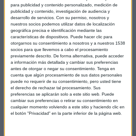
para publicidad y contenido personalizado, medición de
cayendo más de un 4% y los recortes de
Popular y
publicidad y contenido, investigación de audiencia y
Bankinter
bajan un 3%, a pesar de que hoy hemos
desarrollo de servicios.
Con su permiso, nosotros y
conocido datos de morosidad de la banca. El ratio de mora
nuestros socios podemos utilizar datos de localización
ha caído en noviembre hasta el 10,35% desde el 10.67% de
geográfica precisa e identificación mediante las
octubre.
Julián Coca
, de MCH, aconseja mantenerse fuera
características de dispositivos. Puede hacer clic para
del sector y no descarta que las entidades puedan realizar
otorgarnos su consentimiento a nosotros y a nuestros 1538
nuevas ampliaciones de capital:
socios para que llevemos a cabo el procesamiento
previamente descrito. De forma alternativa, puede acceder
a información más detallada y cambiar sus preferencias
*Lo sentimos pero el audio ha sido eliminado
antes de otorgar o negar su consentimiento.
Tenga en
cuenta que algún procesamiento de sus datos personales
puede no requerir de su consentimiento, pero usted tiene
el derecho de rechazar tal procesamiento. Sus
Deutsche Bank, Societe General, ING y BNP Paribas
preferencias se aplicarán solo a este sitio web. Puede
están bajando más de un 2%.
cambiar sus preferencias o retirar su consentimiento en
Con esta caída de la banca, el Ibex 35 se deja un 0,4% hasta
cualquier momento volviendo a este sitio y haciendo clic en
los 8.505 puntos. El Dax se mantiene plano en los 9.552 y el
el botón "Privacidad" en la parte inferior de la página web.
Eurostoxx50 cede un 0,2% hasta los 2.947 puntos.