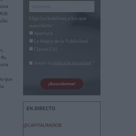
a una
 4GB
Elige los boletines a los que
sólo
suscribirte
*
Apertura
La Magia de la Publicidad
s
Claves ESG
n,
 4s,
Acepto la
política de privacidad
. *
 una
do que
¡Suscribirme!
ta
EN DIRECTO
@CAPITALRADIOB