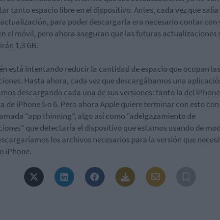
tar tanto espacio libre en el dispositivo. Antes, cada vez que salí
actualización, para poder descargarla era necesario contar con
 en el móvil, pero ahora aseguran que las futuras actualizaciones 
irán 1,3 GB.
n está intentando reducir la cantidad de espacio que ocupan la
ciones. Hasta ahora, cada vez que descargábamos una aplicació
mos descargando cada una de sus versiones: tanto la del iPhone
a de iPhone 5 o 6. Pero ahora Apple quiere terminar con esto con
lamada “app thinning”, algo así como “adelgazamiento de
ciones” que detectaría el dispositivo que estamos usando de mo
escargaríamos los archivos necesarios para la versión que necesi
o iPhone.