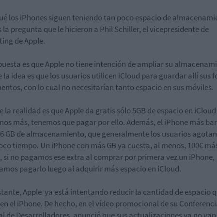
ué los iPhones siguen teniendo tan poco espacio de almacenami
 la pregunta que le hicieron a Phil Schiller, el vicepresidente de
ing de Apple.
puesta es que Apple no tiene intención de ampliar su almacenam
 la idea es que los usuarios utilicen iCloud para guardar allí sus f
ntos, con lo cual no necesitarían tanto espacio en sus móviles.
 la realidad es que Apple da gratis sólo 5GB de espacio en iCloud y
os más, tenemos que pagar por ello. Además, el iPhone más ba
16 GB de almacenamiento, que generalmente los usuarios agotan
co tiempo. Un iPhone con más GB ya cuesta, al menos, 100€ má
l, si no pagamos ese extra al comprar por primera vez un iPhone,
amos pagarlo luego al adquirir más espacio en iCloud.
tante, Apple ya está intentando reducir la cantidad de espacio q
a en el iPhone. De hecho, en el vídeo promocional de su Conferenc
l de Desarrolladores, anunció que sus actualizaciones ya no van