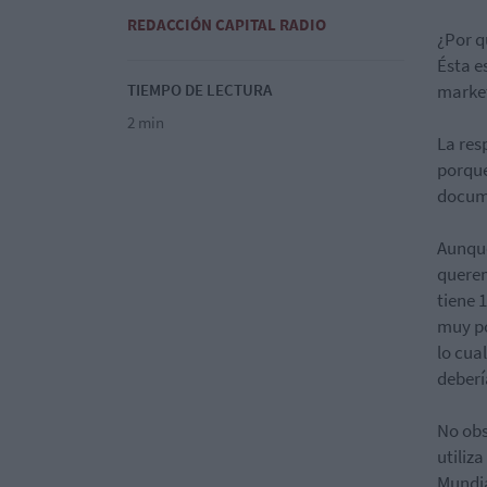
REDACCIÓN CAPITAL RADIO
¿Por q
Ésta es
TIEMPO DE LECTURA
market
2 min
La res
porque
docume
Aunque
querem
tiene 
muy po
lo cua
deberí
No obs
utiliz
Mundia