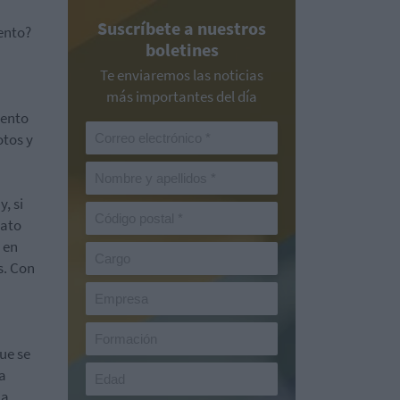
Suscríbete a nuestros
ento?
boletines
Te enviaremos las noticias
más importantes del día
iento
otos y
, si
rato
 en
s. Con
ue se
ia
 a