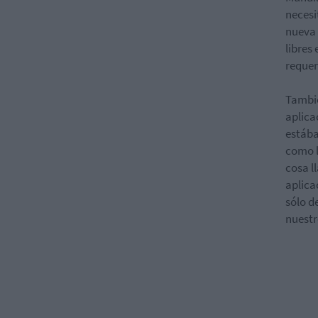
necesi
nueva 
libres
requer
Tambié
aplica
estába
como l
cosa l
aplica
sólo d
nuestr