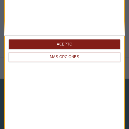
@CAPITALRADIOB
ACEPTO
MÁS OPCIONES
NOTICIAS RELACIONADAS
Capital Radio