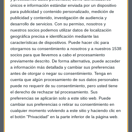
desde hace años, su apuesta por el empleo estable y de
únicos e información estándar enviada por un dispositivo
calidad es uno de los ejes básicos de su política de Recursos
para publicidad y contenido personalizado, medición de
publicidad y contenido, investigación de audiencia y
Humanos. De hecho, su compromiso con el crecimiento
desarrollo de servicios.
Con su permiso, nosotros y
personal y profesional del conjunto de sus trabajadoras y
nuestros socios podemos utilizar datos de localización
trabajadores es clave para poder disponer de una plantilla
geográfica precisa e identificación mediante las
implicada y de alto rendimiento.
características de dispositivos. Puede hacer clic para
otorgarnos su consentimiento a nosotros y a nuestros 1538
Este compromiso recíproco ha permitido, dentro del marco
socios para que llevemos a cabo el procesamiento
del Convenio Colectivo de la compañía, alcanzar
previamente descrito. De forma alternativa, puede acceder
a información más detallada y cambiar sus preferencias
importantes hitos en 2014, como por ejemplo que el 98% de
antes de otorgar o negar su consentimiento.
Tenga en
la plantilla cobrase una prima por objetivos (263 millones de
cuenta que algún procesamiento de sus datos personales
euros en su conjunto), que 12.500 personas cambiasen de
puede no requerir de su consentimiento, pero usted tiene
tramo o categoría laboral (con un incremento salarial del
el derecho de rechazar tal procesamiento. Sus
11%) o que se garantizase, como con las 4.000 personas que
preferencias se aplicarán solo a este sitio web. Puede
tiene previsto incorporar en la campaña de verano, que el
cambiar sus preferencias o retirar su consentimiento en
salario neto mínimo de entrada en Mercadona sea de 1.100
cualquier momento volviendo a este sitio y haciendo clic en
el botón "Privacidad" en la parte inferior de la página web.
euros al mes.