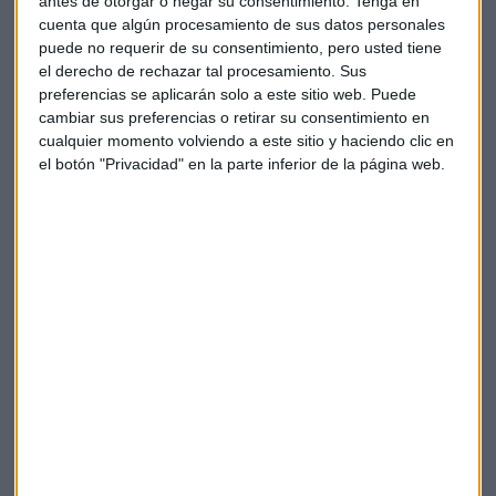
antes de otorgar o negar su consentimiento.
Tenga en
cuenta que algún procesamiento de sus datos personales
puede no requerir de su consentimiento, pero usted tiene
el derecho de rechazar tal procesamiento. Sus
preferencias se aplicarán solo a este sitio web. Puede
cambiar sus preferencias o retirar su consentimiento en
cualquier momento volviendo a este sitio y haciendo clic en
el botón "Privacidad" en la parte inferior de la página web.
Elige los boletines a los que suscribirte
*
Apertura
La Magia de la Publicidad
Claves ESG
Acepto la
política de privacidad
. *
¡Suscribirme!