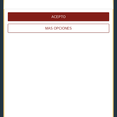
Capital Radio
ACEPTO
Noticias
MÁS OPCIONES
Eventos
Consultorios
Programas y podcasts
Contacto & Legal
Contacto
Cómo escucharnos
Política de privacidad
Aviso legal