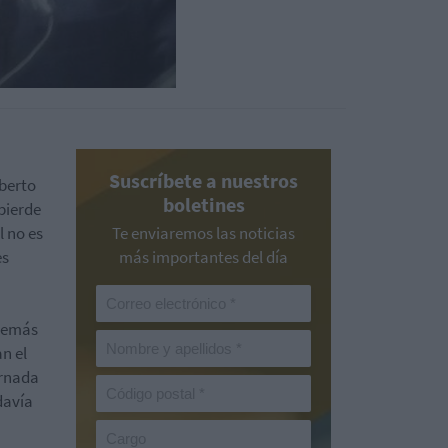
Suscríbete a nuestros
oberto
boletines
 pierde
l no es
Te enviaremos las noticias
es
más importantes del día
además
n el
ornada
davía