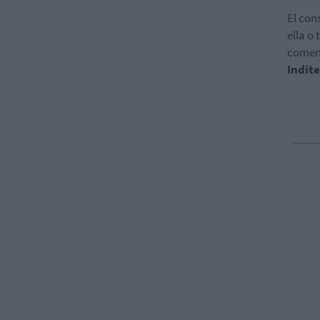
El con
ella o
coment
Indite