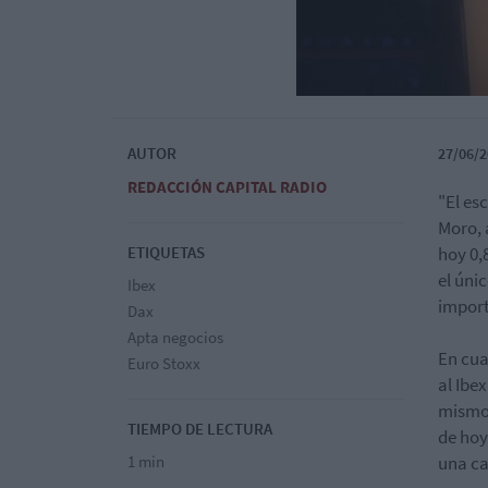
AUTOR
27/06/2
REDACCIÓN CAPITAL RADIO
"El es
Moro, 
ETIQUETAS
hoy 0,
el úni
Ibex
import
Dax
Apta negocios
En cua
Euro Stoxx
al Ibe
mismo 
TIEMPO DE LECTURA
de hoy
1 min
una ca