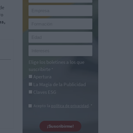
de
ro
ms,
Elige los boletines a los que
suscribirte
*
Apertura
La Magia de la Publicidad
Claves ESG
Acepto la
política de privacidad
. *
¡Suscribirme!