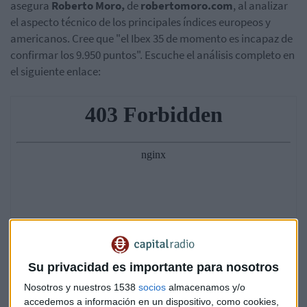
asegura
Roberto Moro,
de
robertomoro.com
, al analizar
el aspecto técnico de los principales índices europeos y
americanos. Cree que "el Ibex 35 de momento es incapaz de
confirmar los 9.950 puntos". Escuche el análisis completo en
el siguiente enlace:
Su privacidad es importante para nosotros
Nosotros y nuestros 1538
socios
almacenamos y/o
accedemos a información en un dispositivo, como cookies,