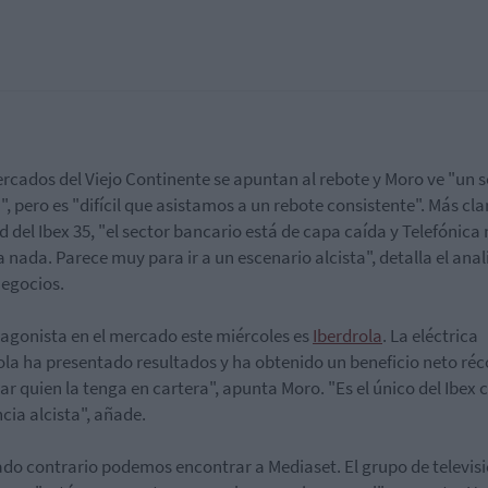
rcados del Viejo Continente se apuntan al rebote y Moro ve "un 
a", pero es "difícil que asistamos a un rebote consistente". Más cla
ud del Ibex 35, "el sector bancario está de capa caída y Telefónica
a nada. Parece muy para ir a un escenario alcista", detalla el anal
egocios.
tagonista en el mercado este miércoles es
Iberdrola
. La eléctrica
la ha presentado resultados y ha obtenido un beneficio neto réc
tar quien la tenga en cartera", apunta Moro. "Es el único del Ibex 
cia alcista", añade.
lado contrario podemos encontrar a Mediaset. El grupo de televis