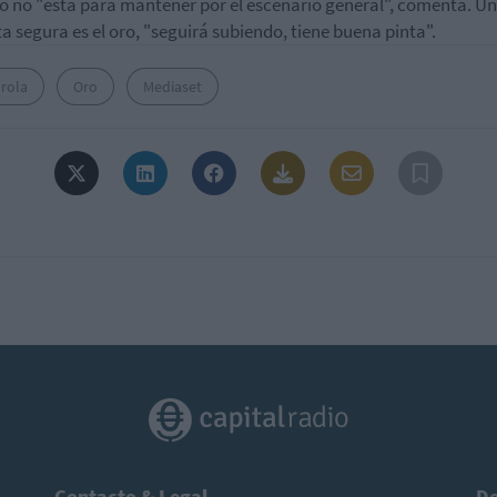
no no "está para mantener por el escenario general", comenta. U
a segura es el oro, "seguirá subiendo, tiene buena pinta".
drola
Oro
Mediaset
Contacto & Legal
De