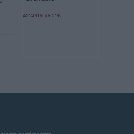
na
@CAPITALRADIOB
scarga nuestras apps