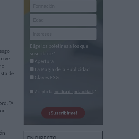
Elige los boletines a los que
sesgo
suscribirte
*
ro ve
Apertura
 no
La Magia de la Publicidad
ista de
Claves ESG
Acepto la
política de privacidad
. *
ord. "A
con
¡Suscribirme!
ión
EN DIRECTO