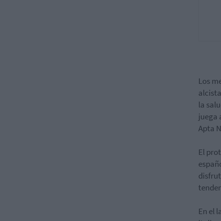
Los me
alcist
la sal
juega 
Apta N
El pro
españo
disfru
tenden
En el 