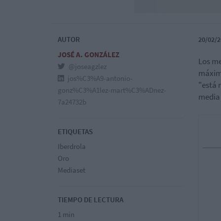
AUTOR
20/02/2
JOSÉ A. GONZÁLEZ
Los me
@joseagzlez
máxima
jos%C3%A9-antonio-
"está 
gonz%C3%A1lez-mart%C3%ADnez-
media 
7a24732b
ETIQUETAS
Iberdrola
Oro
Mediaset
TIEMPO DE LECTURA
1 min