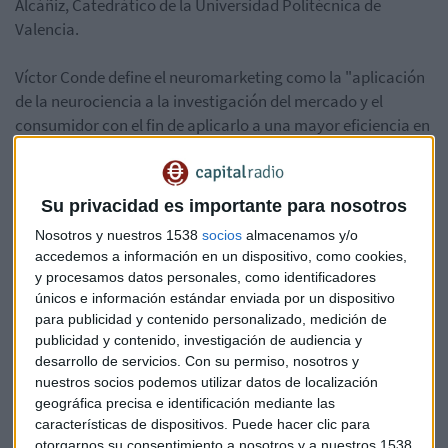
Alcáñiz, Catedrático de la Universidad Politécnica de
Valencia.
Víctor Conde define el neuromarketing como la "aplicación
de la neurociencia a la investigación del mercado y el
consumidor con el fin de aplicarlo a una mayor eficiencia en
la respuesta de una empresa o marca con respecto a lo que
el consumidor está buscando".
Su privacidad es importante para nosotros
Escucha el fragmento completo aquí:
Nosotros y nuestros 1538
socios
almacenamos y/o
accedemos a información en un dispositivo, como cookies,
*Lo sentimos pero el audio ha sido eliminado
y procesamos datos personales, como identificadores
únicos e información estándar enviada por un dispositivo
para publicidad y contenido personalizado, medición de
Neuromarketing
Víctor Conde
Mariano Alcáñiz
publicidad y contenido, investigación de audiencia y
desarrollo de servicios.
Con su permiso, nosotros y
nuestros socios podemos utilizar datos de localización
geográfica precisa e identificación mediante las
características de dispositivos. Puede hacer clic para
otorgarnos su consentimiento a nosotros y a nuestros 1538