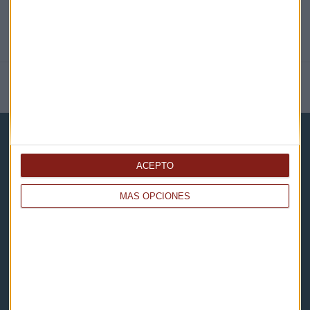
NOTICIAS RELACIONADAS
ACEPTO
MÁS OPCIONES
Capital Radio
Noticias
Eventos
Consultorios