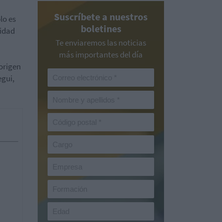
Suscríbete a nuestros
lo es
boletines
ridad
Te enviaremos las noticias
más importantes del día
 origen
egui,