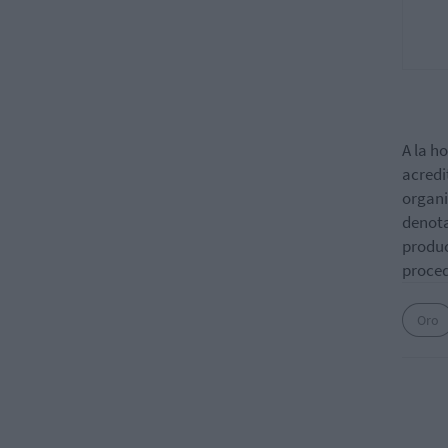
A la h
acredi
organi
denota
produc
proced
Oro