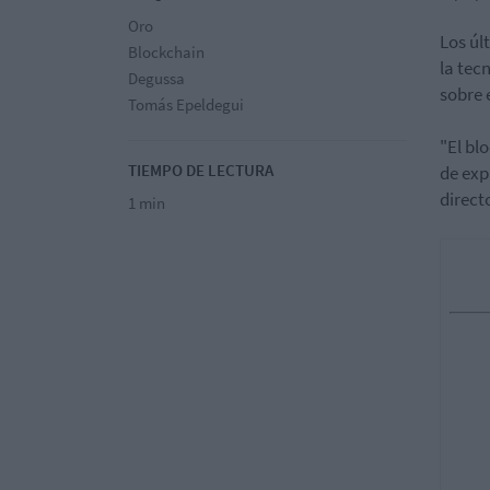
Oro
Los úl
Blockchain
la tec
Degussa
sobre 
Tomás Epeldegui
"El bl
TIEMPO DE LECTURA
de exp
direct
1 min