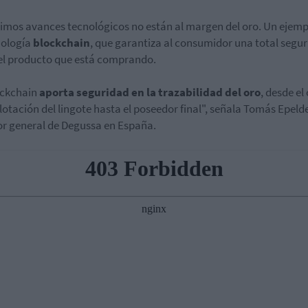
timos avances tecnológicos no están al margen del oro. Un ejemp
nología
blockchain
, que garantiza al consumidor una total segu
el producto que está comprando.
ockchain
aporta seguridad en la trazabilidad del oro
, desde el
lotación del lingote hasta el poseedor final", señala Tomás Epeld
or general de Degussa en España.