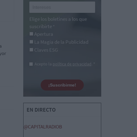
Elige los boletines a los que
suscribirte
*
Apertura
La Magia de la Publicidad
a
Claves ESG
yor
Acepto la
política de privacidad
. *
¡Suscribirme!
EN DIRECTO
@CAPITALRADIOB