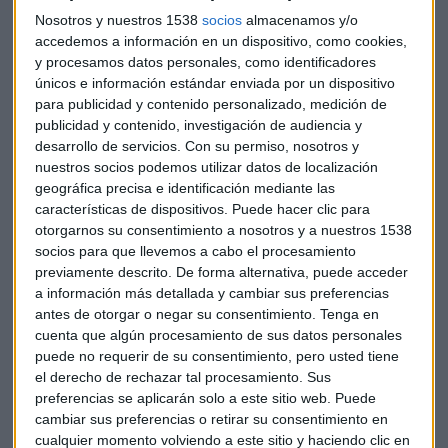
Nosotros y nuestros 1538
socios
almacenamos y/o
Gil apuesta por el euro frente al dólar, porque favorece el
accedemos a información en un dispositivo, como cookies,
y procesamos datos personales, como identificadores
comportamiento de la bolsa europea frente a la
únicos e información estándar enviada por un dispositivo
norteamericana. Cree que las tendencias se mantienen en
para publicidad y contenido personalizado, medición de
los mercados de divisas con un dólar fuerte. Establece un
publicidad y contenido, investigación de audiencia y
máximo de 1,05-1,10 para este año en la relación entre
desarrollo de servicios.
Con su permiso, nosotros y
ambas monedas. Además, apunta que las materias primas
nuestros socios podemos utilizar datos de localización
seguirán en precios bajos.
geográfica precisa e identificación mediante las
características de dispositivos. Puede hacer clic para
otorgarnos su consentimiento a nosotros y a nuestros 1538
En el caso de España, señala que el Ibex ha sufrido durante
socios para que llevemos a cabo el procesamiento
los últimos años frente a sus socios europeos, pero la
previamente descrito. De forma alternativa, puede acceder
consolidación de los últimos meses nos acerca al objetivo
a información más detallada y cambiar sus preferencias
de 12.500 puntos.
antes de otorgar o negar su consentimiento.
Tenga en
cuenta que algún procesamiento de sus datos personales
puede no requerir de su consentimiento, pero usted tiene
el derecho de rechazar tal procesamiento. Sus
preferencias se aplicarán solo a este sitio web. Puede
cambiar sus preferencias o retirar su consentimiento en
Gil destaca que las políticas de QE tampoco funcionan en
cualquier momento volviendo a este sitio y haciendo clic en