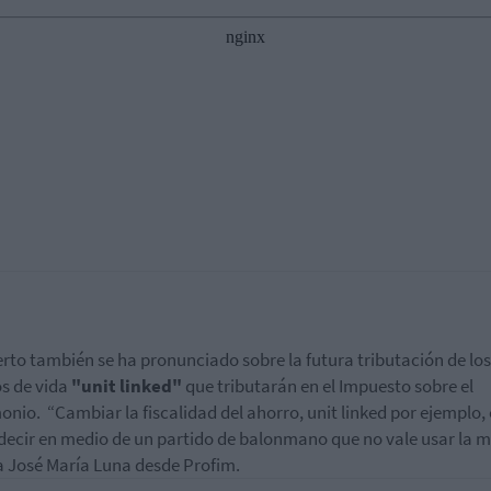
erto también se ha pronunciado sobre la futura tributación de los
s de vida
"unit linked"
que tributarán en el Impuesto sobre el
monio.
“Cambiar la fiscalidad del ahorro, unit linked por ejemplo, 
ecir en medio de un partido de balonmano que no vale usar la m
a José María Luna desde Profim.