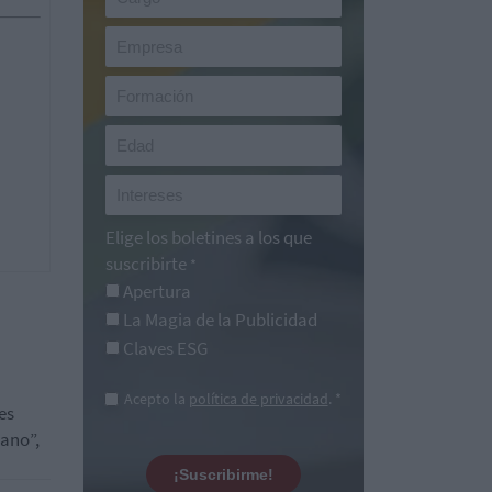
Elige los boletines a los que
suscribirte
*
Apertura
La Magia de la Publicidad
Claves ESG
Acepto la
política de privacidad
. *
es
ano”,
¡Suscribirme!