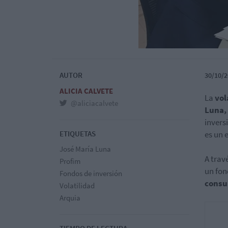
AUTOR
30/10/2
ALICIA CALVETE
La
vol
@aliciacalvete
Luna, 
invers
ETIQUETAS
es un e
José María Luna
A trav
Profim
un fon
Fondos de inversión
consu
Volatilidad
Arquia