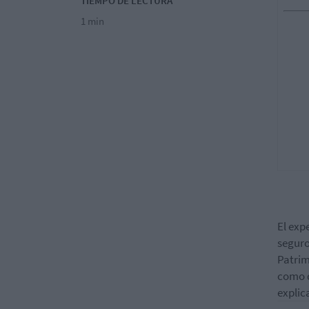
TIEMPO DE LECTURA
1 min
El exp
seguro
Patri
como d
explic