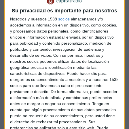
requisitos específicos de solvencia exigidos en el anuncio de
licitación o en la invitación a participar en el procedimiento,
Su privacidad es importante para nosotros
detallados en los pliegos del contrato.
Nosotros y nuestros 1538
socios
almacenamos y/o
accedemos a información en un dispositivo, como cookies,
Con respecto a los contratos de servicios, la norma también
y procesamos datos personales, como identificadores
dispone que no será exigible la clasificación del empresario,
únicos e información estándar enviada por un dispositivo
pudiendo el empresario acreditar su solvencia
para publicidad y contenido personalizado, medición de
indistintamente mediante su clasificación en el grupo o
publicidad y contenido, investigación de audiencia y
desarrollo de servicios.
Con su permiso, nosotros y
subgrupo de clasificación correspondiente al contrato,
nuestros socios podemos utilizar datos de localización
geográfica precisa e identificación mediante las
Por otra parte, entre otras novedades, se desconcentran
características de dispositivos. Puede hacer clic para
competencias de contratación de determinados
otorgarnos su consentimiento a nosotros y a nuestros 1538
suministros y derechos de uso relativos a tecnologías de la
socios para que llevemos a cabo el procesamiento
información cuando su importe sea inferior a un millón de
previamente descrito. De forma alternativa, puede acceder
euros.
a información más detallada y cambiar sus preferencias
antes de otorgar o negar su consentimiento.
Tenga en
cuenta que algún procesamiento de sus datos personales
Esta reforma tiene su origen en la Ley 25/2013, de 27 de
puede no requerir de su consentimiento, pero usted tiene
diciembre, de impulso de la factura electrónica y creación
el derecho de rechazar tal procesamiento. Sus
del registro contable de facturas en el Sector Público que
preferencias se aplicarán solo a este sitio web. Puede