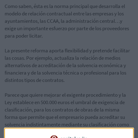
Como saben, ésta es la norma principal que desarrolla el
modelo de relación contractual entre las empresas y los
ayuntamientos, las CCAA, la administración central…y
exige un importante esfuerzo por parte de los proveedores
para poder licitar.
La presente reforma aporta flexibilidad y pretende facilitar
las cosas. Por ejemplo, actualiza la relación de medios
alternativos de acreditación de la solvencia económica y
financiera y de la solvencia técnica o profesional para los
distintos tipos de contratos.
Parece que quiere mejorar el exigente procedimiento y la
Ley establece en 500.000 euros el umbral de exigencia de
clasificación, para los contratos de obras de la misma
forma que permite que el empresario pueda acreditar su
solvencia indistintamente mediante su clasificación como
contratista o bien acreditando el cumplimiento de los