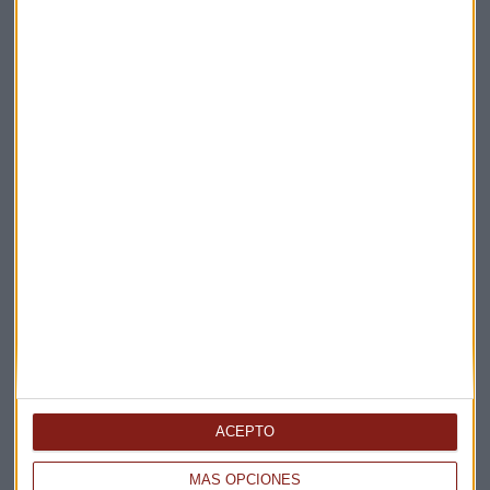
Elige los boletines a los que suscribirte
*
Apertura
La Magia de la Publicidad
Claves ESG
Acepto la
política de privacidad
. *
¡Suscribirme!
EN DIRECTO
@CAPITALRADIOB
ACEPTO
MÁS OPCIONES