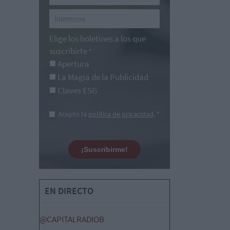
Elige los boletines a los que
suscribirte
*
Apertura
La Magia de la Publicidad
Claves ESG
Acepto la
política de privacidad
. *
¡Suscribirme!
EN DIRECTO
@CAPITALRADIOB