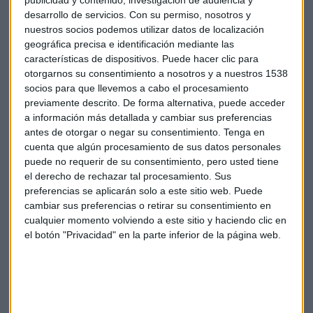
prima ha seguido cotizando a la baja, hasta tocar los 46
desarrollo de servicios.
Con su permiso, nosotros y
euros a comienzos de año, y las previsiones apuntan a un
nuestros socios podemos utilizar datos de localización
entorno de precios bajos a medio plazo.
geográfica precisa e identificación mediante las
características de dispositivos. Puede hacer clic para
Al margen de la necesidad de adaptarse a los bajos precios
otorgarnos su consentimiento a nosotros y a nuestros 1538
socios para que llevemos a cabo el procesamiento
del petróleo, el nuevo plan estratégico se caracterizará por
previamente descrito. De forma alternativa, puede acceder
ser el primero desde que Josu Jon Imaz se convirtiese en
a información más detallada y cambiar sus preferencias
consejero delegado del grupo y asumiese las funciones
antes de otorgar o negar su consentimiento.
Tenga en
ejecutivas.
cuenta que algún procesamiento de sus datos personales
puede no requerir de su consentimiento, pero usted tiene
el derecho de rechazar tal procesamiento. Sus
preferencias se aplicarán solo a este sitio web. Puede
cambiar sus preferencias o retirar su consentimiento en
cualquier momento volviendo a este sitio y haciendo clic en
el botón "Privacidad" en la parte inferior de la página web.
Suscríbete a nuestros boletines
Te enviaremos las noticias más importantes del día