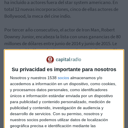
ha incluido a actores fuera del star system americano. En
total 12 nuevas incorporaciones, cinco de ellas actores de
Bollywood, la meca del cine indio.
Por tercer año consecutivo, el actor de Iron Man, Robert
Downey Junior, encabeza la lista con unas ganancias de 80
millones de dólares entre junio de 2014 y junio de 2015. Le
siguen Jackie Chan, el primer extranjero en la lista con 50
millones de dólares y Vin Diesel, protagonista de la saga Too
Fast Too Furious, con 47.
Su privacidad es importante para nosotros
Will Smith ocupa un “discreto” decimosexto puesto con
Nosotros y nuestros 1538
socios
almacenamos y/o
unos ingresos de 26 millones de dólares. Otros conocidos
accedemos a información en un dispositivo, como cookies,
y procesamos datos personales, como identificadores
actores como George Clooney o Brad Pitt no entran ni entre
únicos e información estándar enviada por un dispositivo
los 20 primeros, ocupando el puesto 27 y 28
para publicidad y contenido personalizado, medición de
respectivamente.
publicidad y contenido, investigación de audiencia y
desarrollo de servicios.
Con su permiso, nosotros y
El mercado cinematográfico internacional crece a muy
nuestros socios podemos utilizar datos de localización
buen ritmo sobre todo en China, donde entre 2013 y 2014
geográfica precisa e identificación mediante las