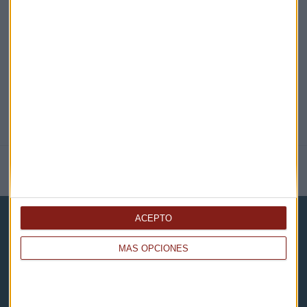
@CAPITALRADIOB
NOTICIAS RELACIONADAS
ACEPTO
MÁS OPCIONES
Capital Radio