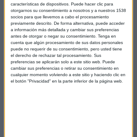
subió un 34%. Sin embargo, las taquillas en EEUU y Canadá
características de dispositivos. Puede hacer clic para
otorgarnos su consentimiento a nosotros y a nuestros 1538
bajaron un 5%.
socios para que llevemos a cabo el procesamiento
previamente descrito. De forma alternativa, puede acceder
a información más detallada y cambiar sus preferencias
antes de otorgar o negar su consentimiento.
Tenga en
cuenta que algún procesamiento de sus datos personales
puede no requerir de su consentimiento, pero usted tiene
Suscríbete a nuestros boletines
el derecho de rechazar tal procesamiento. Sus
preferencias se aplicarán solo a este sitio web. Puede
Te enviaremos las noticias más importantes del día
cambiar sus preferencias o retirar su consentimiento en
cualquier momento volviendo a este sitio y haciendo clic en
el botón "Privacidad" en la parte inferior de la página web.